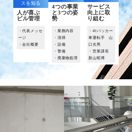
スを知る
4つの事業
サービス
人が喜ぶ
と3つの姿
向上に取
ビル管理
勢
り組む
・
代表メッセ
・
業務内容
・
4tパッカー
ージ
・
清掃
車運転手 山
・
会社概要
・
設備
口光男
・
警備
・
営業課長
・
廃棄物処理
新山昭博